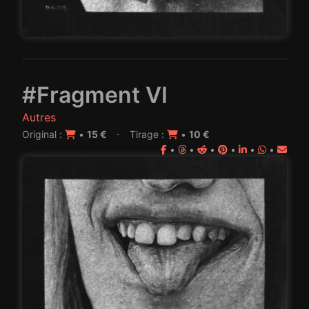
#Fragment VI
Autres
·
Original :
•
15 €
Tirage :
•
10 €
•
•
•
•
•
•