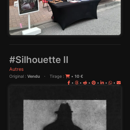
#Silhouette II
Autres
·
Original :
Vendu
Tirage :
•
10 €
•
•
•
•
•
•