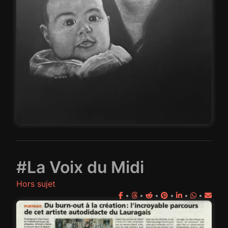
#La Voix du Midi
Hors sujet
•
•
•
•
•
•