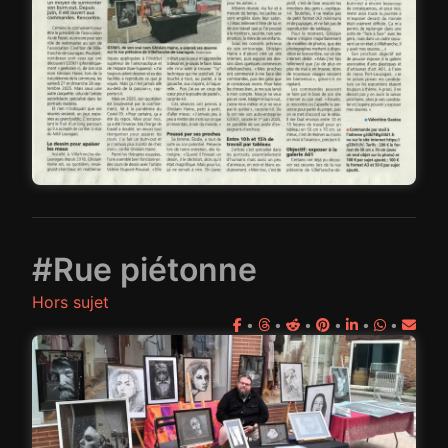
#Rue piétonne
Hors sujet
•
•
•
•
•
•