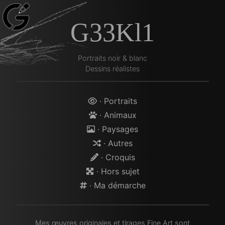
G33Kl1
Portraits noir & blanc
Dessins réalistes
· Portraits
· Animaux
· Paysages
· Autres
· Croquis
· Hors sujet
· Ma démarche
Mes œuvres originales et tirages Fine Art sont