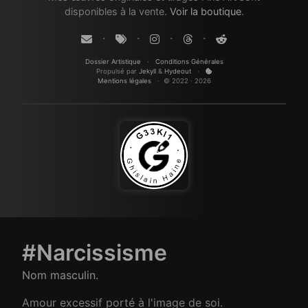
disponibles à la vente.
Voir la boutique
.
·
·
·
·
·
Conditions Générales
Dossier Artistique
Propulsé par
Jekyll
&
Hydeout
·
· © 2022 · 2026
Mentions légales
#Narcissisme
Nom masculin.
Amour excessif porté à l'image de soi.