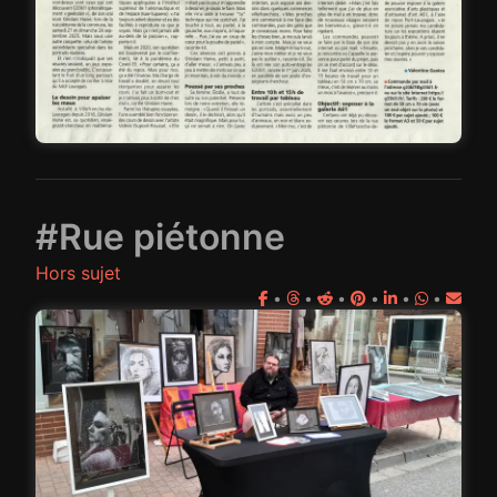
#Rue piétonne
Hors sujet
•
•
•
•
•
•