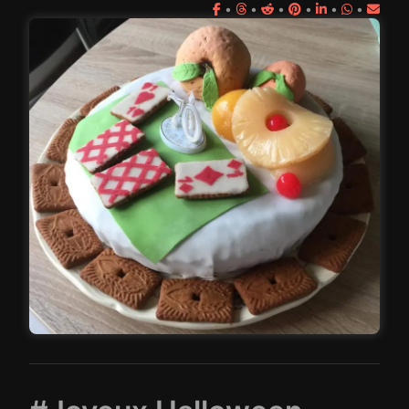
•
•
•
•
•
•