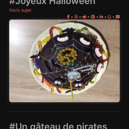
#Joyeux Halloween
Hors sujet
•
•
•
•
•
•
#Un gâteau de pirates