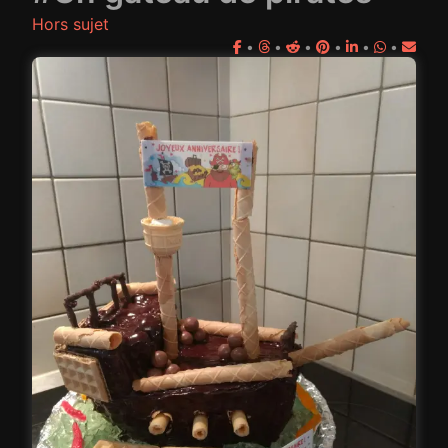
Hors sujet
•
•
•
•
•
•