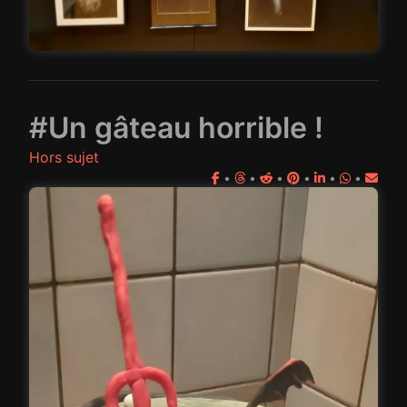
#Un gâteau horrible !
Hors sujet
•
•
•
•
•
•