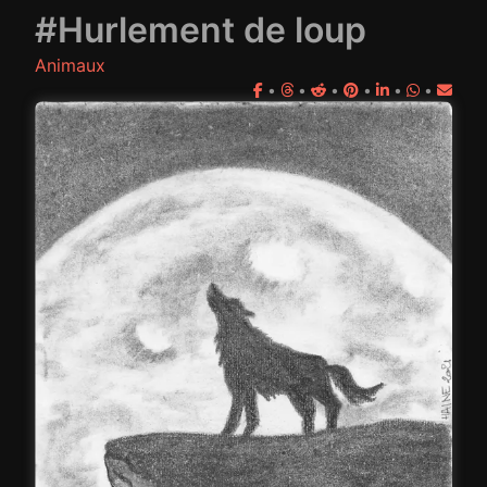
#Hurlement de loup
Animaux
•
•
•
•
•
•