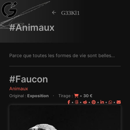
G33Kl1
#Animaux
Parce que toutes les formes de vie sont belles…
#Faucon
Animaux
·
Original :
Exposition
Tirage :
•
30 €
•
•
•
•
•
•