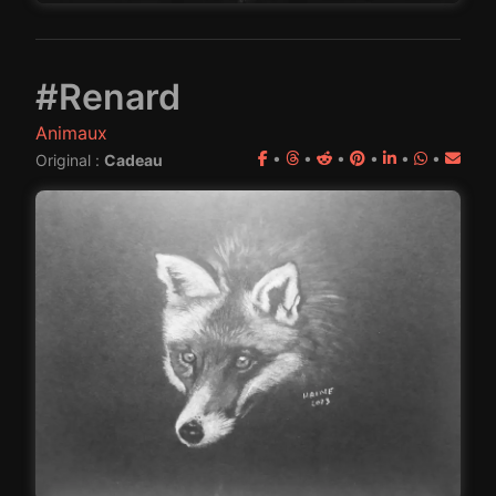
#Renard
Animaux
•
•
•
•
•
•
Original :
Cadeau