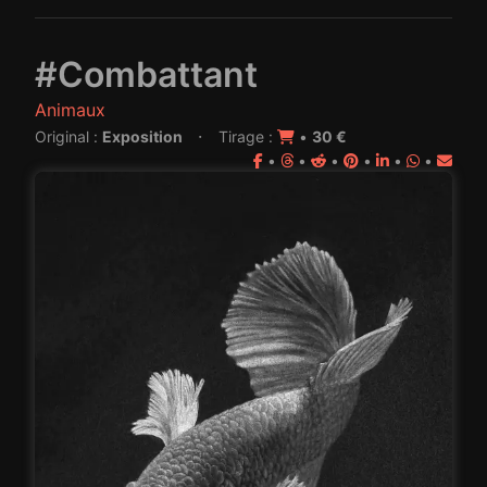
#Combattant
Animaux
·
Original :
Exposition
Tirage :
•
30 €
•
•
•
•
•
•