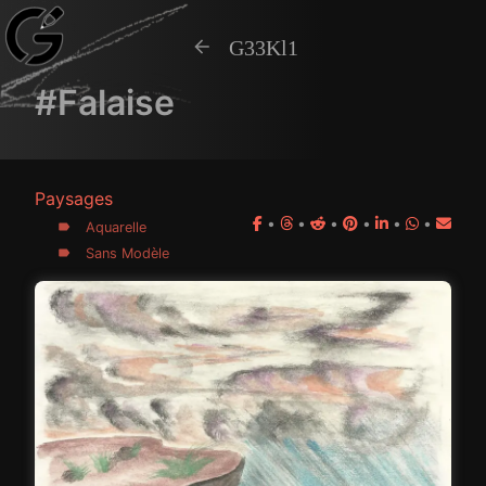
G33Kl1
#Falaise
Paysages
•
•
•
•
•
•
Aquarelle
Sans Modèle