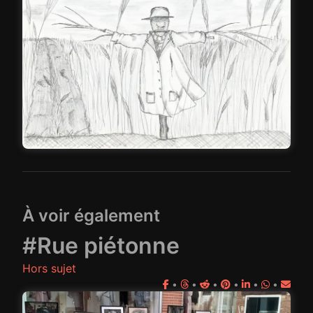
À voir également
#Rue piétonne
Hors sujet
•
•
•
•
•
•