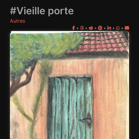
#Vieille porte
Autres
•
•
•
•
•
•