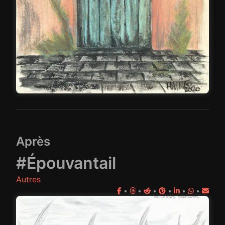
Après
#Épouvantail
Autres
•
•
•
•
•
•