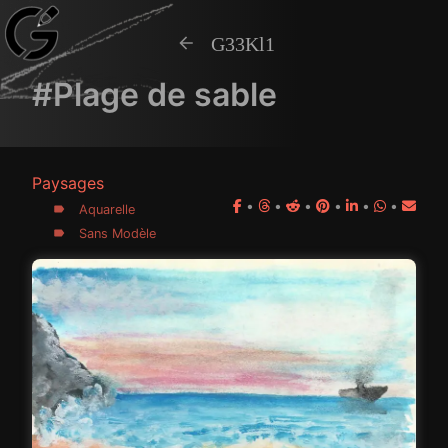
G33Kl1
#Plage de sable
Paysages
•
•
•
•
•
•
Aquarelle
Sans Modèle