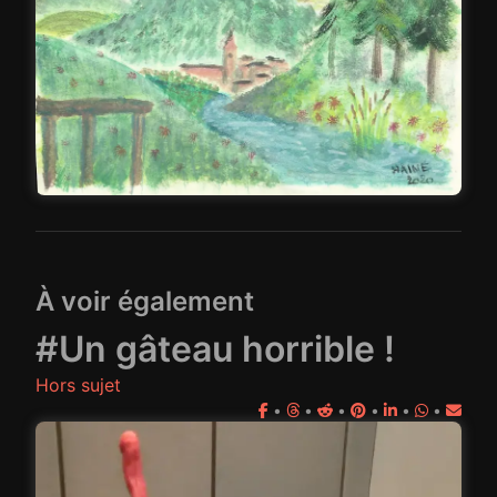
À voir également
#Un gâteau horrible !
Hors sujet
•
•
•
•
•
•