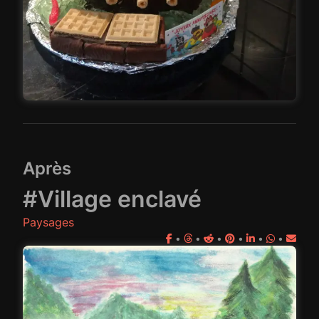
Après
#Village enclavé
Paysages
•
•
•
•
•
•