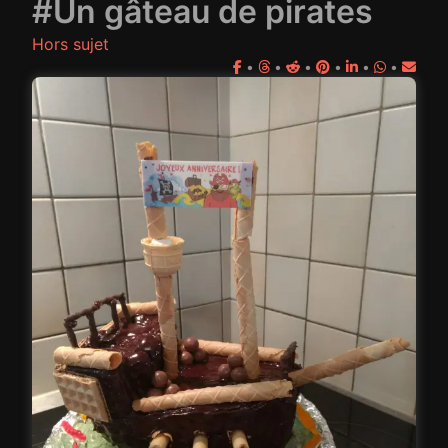
#Un gâteau de pirates
Hors sujet
•
•
•
•
•
•