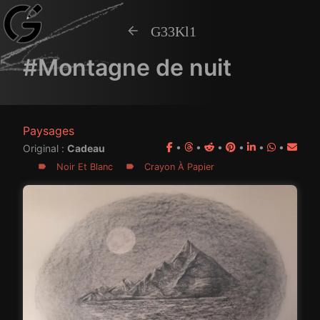
G33Kl1
#Montagne de nuit
Paysages
•
•
•
•
•
•
Original :
Cadeau
Noir Et Blanc
Crayon À Papier