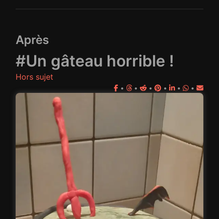
Après
#Un gâteau horrible !
Hors sujet
•
•
•
•
•
•