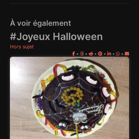
À voir également
#Joyeux Halloween
Hors sujet
•
•
•
•
•
•