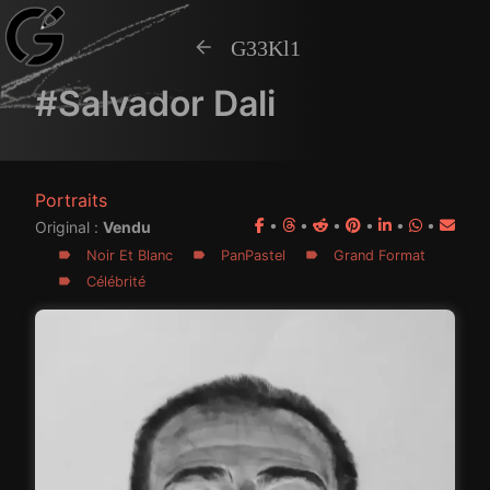
G33Kl1
#Salvador Dali
Portraits
•
•
•
•
•
•
Original :
Vendu
Noir Et Blanc
PanPastel
Grand Format
Célébrité