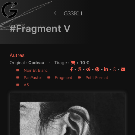
G33Kl1
#Fragment V
Autres
·
Original :
Cadeau
Tirage :
•
10 €
•
•
•
•
•
•
Noir Et Blanc
PanPastel
Fragment
Petit Format
A5